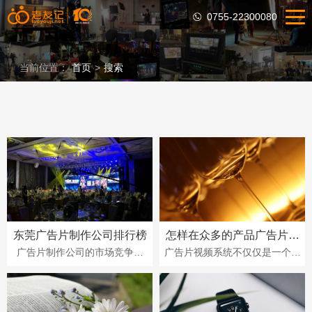
0755-22300080
当前位置：
首页
>
搜索
东莞广告片制作公司排行榜
怎样在众多的产品广告片视
频中脱颖而出
广告片制作公司的市场竞争激
广告片视频系统不仅仅是一个视
烈，排名也会因时间和数据的不
频，由于它是根据广告片来命名
同而有所变化。此外，每家公司
的，因此其存在的目的是为了宣
的专长、服务质量和···
传公司和产品。传···