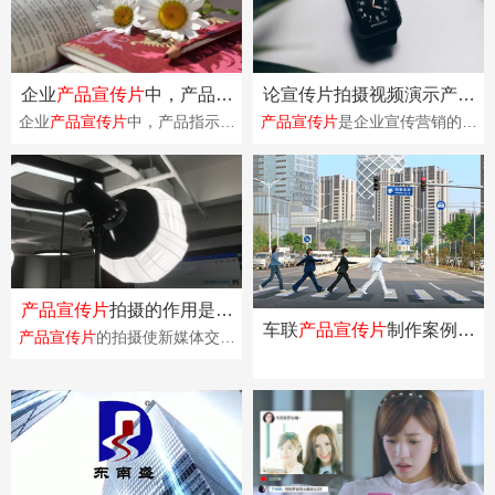
企业
产品宣传片
中，产品指
论宣传片拍摄视频演示产品
示线动画是最常见的表现形
细节的重要性！
企业
产品宣传片
中，产品指示线
产品宣传片
是企业宣传营销的一
式
动画确实是常见并且常用的表现
种重要手段，可以有效地展示企
形式之一。产品指示线动画一般
业的产品、提升品牌形象和吸引
是通过动画形式，···
消费者的注意。产···
产品宣传片
拍摄的作用是宣
车联
产品宣传片
制作案例分
传产品！
产品宣传片
的拍摄使新媒体交流
享
平台为公司的后续交流提供战略
服务，使企业主与影视广告公司
处于同等地位，而···