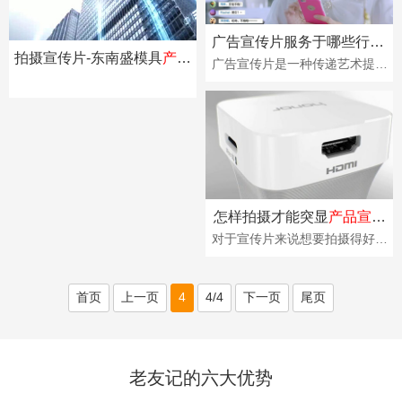
广告宣传片服务于哪些行业,
拍摄宣传片-东南盛模具
产品
对企业来说有何优势?
广告宣传片是一种传递艺术提升
宣传片
案例
形象、树立品牌的重要手段之
一。意义在于所见即所得，通过
宣传片，可以真实了···
怎样拍摄才能突显
产品宣传
片
的特点？
对于宣传片来说想要拍摄得好就
得要有一份好的策划与构思，当
然
产品宣传片
的制作也是需要好
的创意策划来帮助···
首页
上一页
4
4/4
下一页
尾页
老友记的六大优势