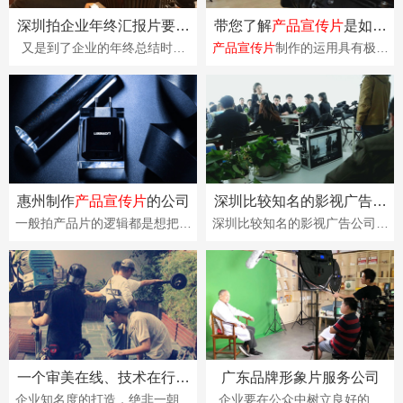
深圳拍企业年终汇报片要多
带您了解
产品宣传片
是如何
少钱？
把产品打入市场?
又是到了企业的年终总结时间
产品宣传片
制作的运用具有极高
了，在年终工作总结中，全面、
的价值，能够在愈演愈烈的市场
深入地回顾一年来本企业、单
竞争中，显示出价值的所在，对
位、团队和个人所取得···
产品品牌形象及产···
惠州制作
产品宣传片
的公司
深圳比较知名的影视广告公
司是哪家
一般拍产品片的逻辑都是想把产
深圳比较知名的影视广告公司是
品的外观展示、功能特性、制作
哪家？在当今的时代，各行各业
工艺在一条片子中展现，这样可
中可以说一个合适的影视广告片
能会导致每一个点···
或者企业宣传片对···
一个审美在线、技术在行且
广东品牌形象片服务公司
专业的微电影设计公司应该
企业知名度的打造，绝非一朝一
企业要在公众中树立良好的形