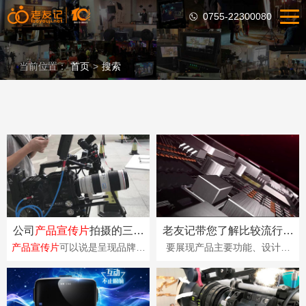
0755-22300080
当前位置：
首页
>
搜索
公司
产品宣传片
拍摄的三个
老友记带您了解比较流行的
重要角度
真人演绎类型的
产品宣传片
产品宣传片
可以说是呈现品牌与
要展现产品主要功能、设计理
产品最好的方式，说到
产品宣传
念、操作便捷性等方面的内容，
片
的拍摄，通常情况下，人们在
光靠PPT讲解和销售人员的讲述
拍摄
产品宣传片
的···
和推荐是远远不够的···