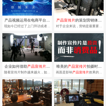
产品视频运用在电商平台上
产品宣传片
的策划营销体现
有哪些好处?
出企业优势
现如今已经过了上门拜访或者是
对于企业来说，营销是最重要的
电话营销的时代了，相信很多企
环节之一，产品要想卖出去，首
业在销售产品都是通过电商平
先需要让客户了解你的产品。在
台，比如淘宝、京东···
信息高速发展的今···
企业如何借助
产品宣传片
进
唯美的
产品宣传片
拍摄时需
行销售？
要的条件
随着宣传片制作越来越火，如今
画面是影响
产品宣传片
效果的主
许多企业将
产品宣传片
以商业定
要因素之一，清晰优美的画面更
制的模式加以应用，其实质上就
加容易博得观众的眼球，自然也
相当于加长版的广···
就更加具有宣传效···