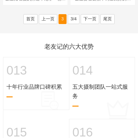
怎么找？
夕之功。你想要成果，对“如何做
象，首先要靠自己的内功来为社
到”却不甚了了，所以最佳的选择
会提供优良的产品和服务；其
是，找到专业···
次，还要靠企业的真实···
首页
上一页
3
3/4
下一页
尾页
老友记的六大优势
013
014
十年行业品牌口碑积累
五大摄制团队一站式服
务
015
016