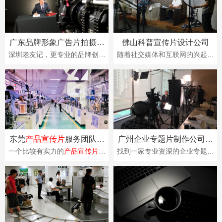
广东品牌形象广告片拍摄哪
佛山科普宣传片设计公司
家公司好
深圳老友记，更专业的品牌创意
随着社交媒体和互联网的兴起，
营销机构，我们以品牌营销策略
人们对视觉和多媒体内容的需求
为先导，以视频创意、设计创
不断增加，科普宣传片成为了吸
意、产品创意为核心···
引注意力、传达信···
东莞
产品宣传片
服务团队哪
广州企业专题片制作公司哪
家比较有实力
家好？
一个比较有实力的
产品宣传片
服
找到一家专业资深的企业专题片
务团队通常由多个专业人员组
制作公司，是决定广告的关键。
成，他们协同工作来制作高质量
企业专题片制作公司的广告导演
的
产品宣传片
。老友···
和制作团队几乎都···