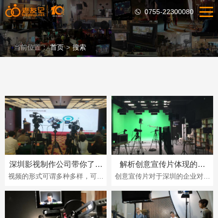
0755-22300080
当前位置：
首页
>
搜索
深圳影视制作公司带你了解
解析创意宣传片体现的价
广告片与宣传片的区别
值！
视频的形式可谓多种多样，可能
创意宣传片对于深圳的企业对外
你不了解的情况下，与影视制作
宣传来说也可以起到不小的作
公司沟通的时候都不太清楚要拍
用，而近年来企业在营销市场中
什么片子。其实对···
使用率越来越高也直···