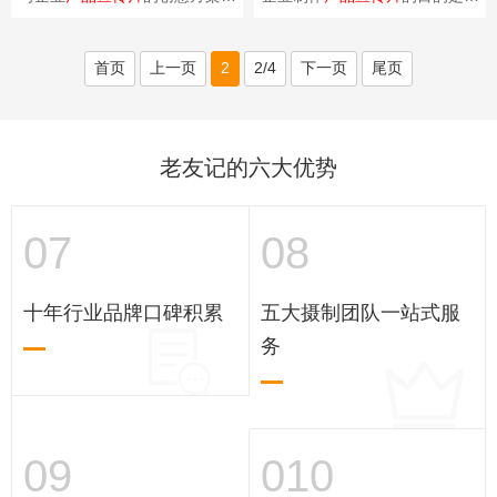
要考虑多个因素，包括产品特
加产品的曝光度、提升品牌形
点、目标受众、品牌定位等。创
象、吸引目标受众、激发购买欲
意方案能够通过独特···
望，并在市场竞争中···
首页
上一页
2
2/4
下一页
尾页
老友记的六大优势
07
08
十年行业品牌口碑积累
五大摄制团队一站式服
务
09
010