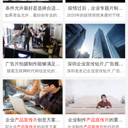
条件允许最好是选择合适的
疫情过后，企业专题片制作
公司制作
产品宣传片
视频？
教你做品牌营销如何抢占先
如果资金允许，最好由专业的
产
2020年的疫情突然来袭对于绝大
机！
品宣传片
视频公司来拍摄电影，
多数行业造成了沉重的打击，疫
因为这些公司也有年轻热情的员
情过后中国经济瞬间来了一个拐
工。他们要么在大···
点，这个转折点就···
广告片拍摄制作能够满足不
深圳企业宣传短片,广告视频
同行业的营销需求！
拍摄服务机构
随着互联网时代和信息化的发
深圳老友记企业宣传短片,广告视
展，传统广告宣传片已经没有了
频拍摄服务机构。为深圳企业提
过去的辉煌，很多客户开始无暇
供多元丰富的专业影视服务，内
顾及那些已经令他们···
容涵盖：企业宣···
企业
产品宣传片
创意方案怎
企业制作
产品宣传片
的重要
么写?
性
写企业
产品宣传片
的创意方案需
企业制作
产品宣传片
的目的是增