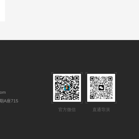
com
A座715
官方微信
直通导演